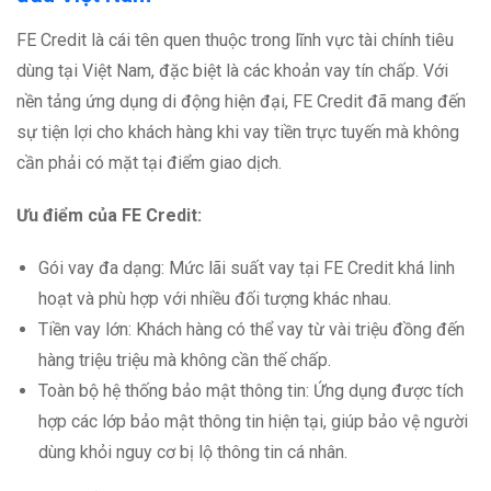
FE Credit là cái tên quen thuộc trong lĩnh vực tài chính tiêu
dùng tại Việt Nam, đặc biệt là các khoản vay tín chấp. Với
nền tảng ứng dụng di động hiện đại, FE Credit đã mang đến
sự tiện lợi cho khách hàng khi vay tiền trực tuyến mà không
cần phải có mặt tại điểm giao dịch.
Ưu điểm của FE Credit:
Gói vay đa dạng: Mức lãi suất vay tại FE Credit khá linh
hoạt và phù hợp với nhiều đối tượng khác nhau.
Tiền vay lớn: Khách hàng có thể vay từ vài triệu đồng đến
hàng triệu triệu mà không cần thế chấp.
Toàn bộ hệ thống bảo mật thông tin: Ứng dụng được tích
hợp các lớp bảo mật thông tin hiện tại, giúp bảo vệ người
dùng khỏi nguy cơ bị lộ thông tin cá nhân.