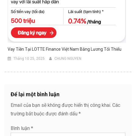
Vay Tiền Tại LOTTE Finance Việt Nam Bằng Lương Tối Thiểu
Tháng 10 25, 2025
CHUNG NGUYEN
Để lại một bình luận
Email của bạn sẽ không được hiển thị công khai.
Các
trường bắt buộc được đánh dấu
*
Bình luận
*