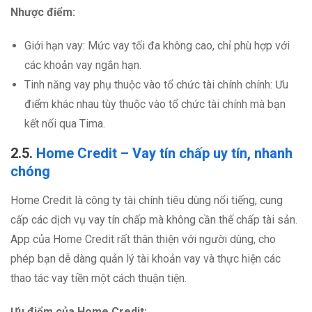
Nhược điểm:
Giới hạn vay: Mức vay tối đa không cao, chỉ phù hợp với
các khoản vay ngắn hạn.
Tinh năng vay phụ thuộc vào tổ chức tài chính chính: Ưu
điểm khác nhau tùy thuộc vào tổ chức tài chính mà bạn
kết nối qua Tima.
2.5.
Home Credit – Vay tín chấp uy tín, nhanh
chóng
Home Credit là công ty tài chính tiêu dùng nổi tiếng, cung
cấp các dịch vụ vay tín chấp mà không cần thế chấp tài sản.
App của Home Credit rất thân thiện với người dùng, cho
phép bạn dễ dàng quản lý tài khoản vay và thực hiện các
thao tác vay tiền một cách thuận tiện.
Ưu điểm của Home Credit: