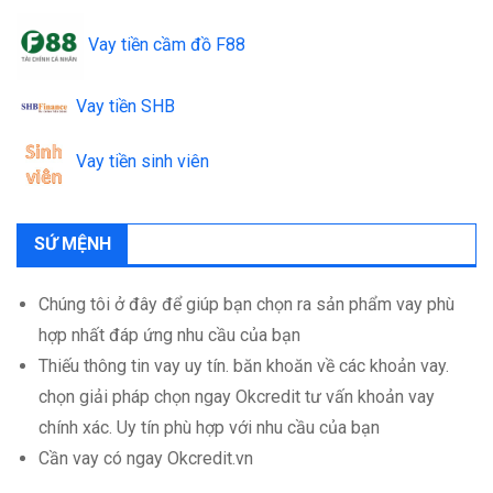
Vay tiền cầm đồ F88
Vay tiền SHB
Vay tiền sinh viên
SỨ MỆNH
Chúng tôi ở đây để giúp bạn chọn ra sản phẩm vay phù
hợp nhất đáp ứng nhu cầu của bạn
Thiếu thông tin vay uy tín. băn khoăn về các khoản vay.
chọn giải pháp chọn ngay Okcredit tư vấn khoản vay
chính xác. Uy tín phù hợp với nhu cầu của bạn
Cần vay có ngay Okcredit.vn