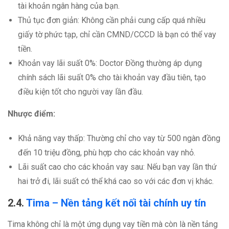
tài khoản ngân hàng của bạn.
Thủ tục đơn giản: Không cần phải cung cấp quá nhiều
giấy tờ phức tạp, chỉ cần CMND/CCCD là bạn có thể vay
tiền.
Khoản vay lãi suất 0%: Doctor Đồng thường áp dụng
chính sách lãi suất 0% cho tài khoản vay đầu tiên, tạo
điều kiện tốt cho người vay lần đầu.
Nhược điểm:
Khả năng vay thấp: Thường chỉ cho vay từ 500 ngàn đồng
đến 10 triệu đồng, phù hợp cho các khoản vay nhỏ.
Lãi suất cao cho các khoản vay sau: Nếu bạn vay lần thứ
hai trở đi, lãi suất có thể khá cao so với các đơn vị khác.
2.4.
Tima – Nền tảng kết nối tài chính uy tín
Tima không chỉ là một ứng dụng vay tiền mà còn là nền tảng