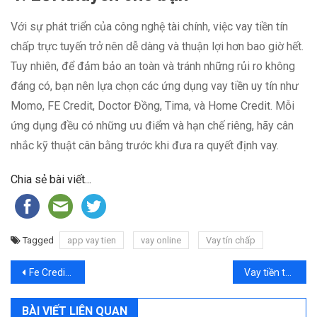
Với sự phát triển của công nghệ tài chính, việc vay tiền tín
chấp trực tuyến trở nên dễ dàng và thuận lợi hơn bao giờ hết.
Tuy nhiên, để đảm bảo an toàn và tránh những rủi ro không
đáng có, bạn nên lựa chọn các ứng dụng vay tiền uy tín như
Momo, FE Credit, Doctor Đồng, Tima, và Home Credit. Mỗi
ứng dụng đều có những ưu điểm và hạn chế riêng, hãy cân
nhắc kỹ thuật cân bằng trước khi đưa ra quyết định vay.
Chia sẻ bài viết...
Tagged
app vay tien
vay online
Vay tín chấp
Điều
Fe Credit có lừa đảo không? Lãi suất sao? Vay tiền Fe Credit như thế nào?
Vay tiền tại LOTTE Finance Việt Nam bằng lương tối thiểu
hướng
BÀI VIẾT LIÊN QUAN