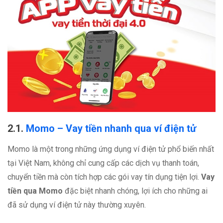
2.1.
Momo – Vay tiền nhanh qua ví điện tử
Momo là một trong những ứng dụng ví điện tử phổ biến nhất
tại Việt Nam, không chỉ cung cấp các dịch vụ thanh toán,
chuyển tiền mà còn tích hợp các gói vay tín dụng tiện lợi.
Vay
tiền qua Momo
đặc biệt nhanh chóng, lợi ích cho những ai
đã sử dụng ví điện tử này thường xuyên.