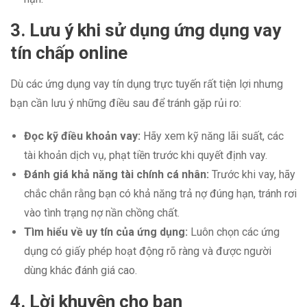
3. Lưu ý khi sử dụng ứng dụng vay
tín chấp online
Dù các ứng dụng vay tín dụng trực tuyến rất tiện lợi nhưng
bạn cần lưu ý những điều sau để tránh gặp rủi ro:
Đọc kỹ điều khoản vay:
Hãy xem kỹ năng lãi suất, các
tài khoản dịch vụ, phạt tiền trước khi quyết định vay.
Đánh giá khả năng tài chính cá nhân:
Trước khi vay, hãy
chắc chắn rằng bạn có khả năng trả nợ đúng hạn, tránh rơi
vào tình trạng nợ nần chồng chất.
Tìm hiểu về uy tín của ứng dụng:
Luôn chọn các ứng
dụng có giấy phép hoạt động rõ ràng và được người
dùng khác đánh giá cao.
4. Lời khuyên cho bạn