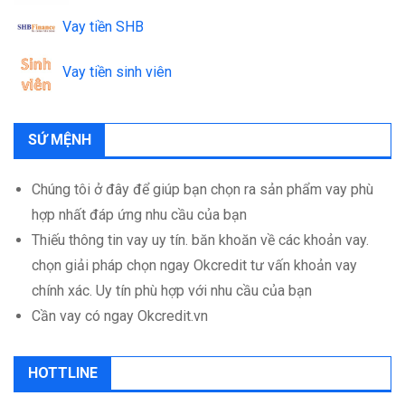
Vay tiền SHB
Vay tiền sinh viên
SỨ MỆNH
Chúng tôi ở đây để giúp bạn chọn ra sản phẩm vay phù
hợp nhất đáp ứng nhu cầu của bạn
Thiếu thông tin vay uy tín. băn khoăn về các khoản vay.
chọn giải pháp chọn ngay Okcredit tư vấn khoản vay
chính xác. Uy tín phù hợp với nhu cầu của bạn
Cần vay có ngay Okcredit.vn
HOTTLINE